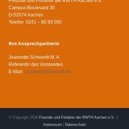
Freunde und Förderer der RWTH Aachen e.V.
Campus-Boulevard 30
D-52074 Aachen
Telefon 0241 – 80 93 000
Ihre Ansprechpartnerin
Jeannette Schwerdt M. A.
Referentin des Vorstandes
E-Mail:
j.schwerdt@prorwth.de
© Copyright
2026
Freunde und Förderer der RWTH Aachen e.V.
|
Impressum
|
Datenschutz