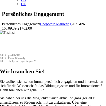
DE
Persönliches Engagement
Persönliches Engagement
Corporate Marketing
2021-09-
16T09:39:21+02:00
Bild 1: proRWTH
Bild 2: Peter Winandy
Bild 3: Tachyon Hyperloop e. V.
Wir brauchen Sie!
Sie wollten sich schon immer persönlich engagieren und interessieren
sich für die Wissenschaft, das Bildungssystem und für Innovationen?
Dann brauchen wir genau Sie!
Sie haben bei uns die Möglichkeit auch aktiv und ganz gezielt zu
unterstützen, zu fördern oder mit zu diskutieren. Über eine