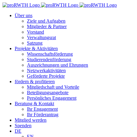
Zum
Inhalt
Über uns
springen
Ziele und Aufgaben
Mitglieder & Partner
Vorstand
Verwaltungsrat
Satzung
Projekte & Aktivitäten
Wissenschaftsförderung
Studierendenförderung
Auszeichnungen und Ehrungen
Netzwerkaktivitäten
Geförderte Projekte
fördern & profitieren
Mitgliedschaft und Vorteile
Beteiligungsangebote
Persönliches Engagement
Beratung & Kontakt
Ihr Engagement
Ihr Förderantrag
Mitglied werden
Spenden
DE
EN