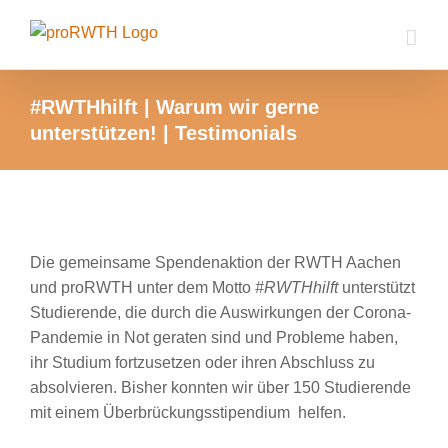
Zum
Inhalt
springen
#RWTHhilft | Warum wir gerne
unterstützen! | Testimonials
Zeige
grösseres
Die gemeinsame Spendenaktion der RWTH Aachen
Bild
und proRWTH unter dem Motto
#RWTHhilft
unterstützt
Studierende, die durch die Auswirkungen der Corona-
Pandemie in Not geraten sind und Probleme haben,
ihr Studium fortzusetzen oder ihren Abschluss zu
absolvieren. Bisher konnten wir über 150 Studierende
mit einem Überbrückungsstipendium helfen.