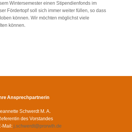
esem Wintersemester einen Stipendienfonds im
ser Fördertopf soll sich immer weiter füllen, so dass
loben können. Wir möchten möglichst viele
alten können.
Ihre Ansprechpartnerin
eannette Schwerdt M. A.
eferentin des Vorstandes
-Mail:
j.schwerdt@prorwth.de