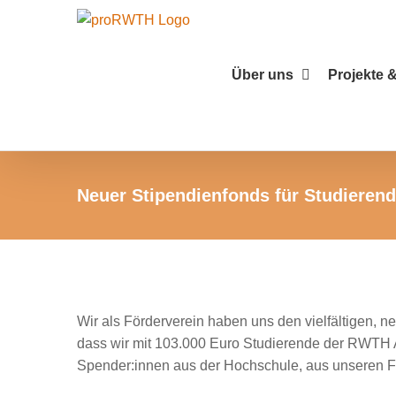
Zum
Inhalt
springen
Über uns
Projekte &
Neuer Stipendienfonds für Studieren
Zeige
grösseres
Wir als Förderverein haben uns den vielfältigen, 
Bild
dass wir mit 103.000 Euro Studierende der RWTH 
Spender:innen aus der Hochschule, aus unseren Fö