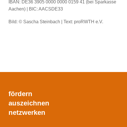
IBAN: DE36 3905 0000 0000 0159 41 (bei Sparkasse
Aachen) | BIC: AACSDE33
Bild: © Sascha Steinbach | Text: proRWTH e.V.
fördern
auszeichnen
netzwerken